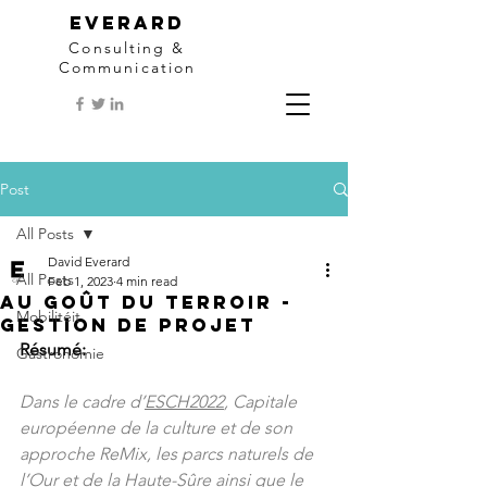
EVERARD
Consulting &
Communication
Post
All Posts
David Everard
All Posts
Feb 1, 2023
4 min read
Au Goût du Terroir -
Mobilitéit
Gestion de projet
Résumé:
Gastronomie
Dans le cadre d’
ESCH2022
, Capitale 
européenne de la culture et de son 
approche ReMix, les parcs naturels de 
l’
Our
 et de la 
Haute-Sûre
 ainsi que le 