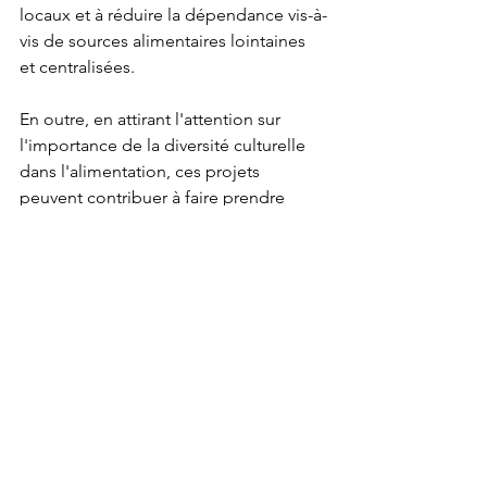
locaux et à réduire la dépendance vis-à-
vis de sources alimentaires lointaines 
et centralisées.
En outre, en attirant l'attention sur 
l'importance de la diversité culturelle 
dans l'alimentation, ces projets 
peuvent contribuer à faire prendre 
conscience de la nécessité d'une plus 
grande sécurité alimentaire et 
encourager le développement de 
pratiques de production alimentaire 
durables. En favorisant une meilleure 
compréhension et appréciation des 
différentes cultures alimentaires, ces 
projets peuvent également contribuer 
à stimuler la demande d'aliments 
locaux et culturellement diversifiés, ce 
qui peut constituer une incitation 