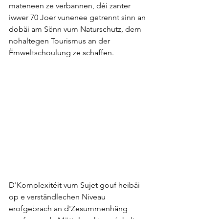
mateneen ze verbannen, déi zanter 
iwwer 70 Joer vunenee getrennt sinn an 
dobäi am Sënn vum Naturschutz, dem 
nohaltegen Tourismus an der 
Ëmweltschoulung ze schaffen.
D'Komplexitéit vum Sujet gouf heibäi 
op e verständlechen Niveau 
erofgebrach an d'Zesummenhäng 