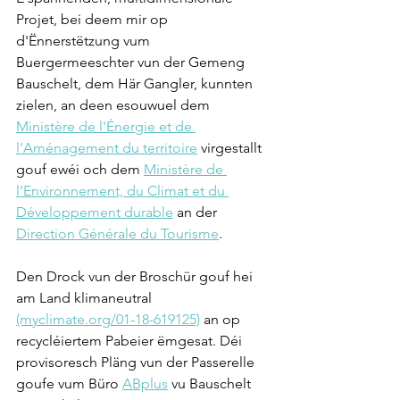
Projet, bei deem mir op 
d'Ënnerstëtzung vum 
Buergermeeschter vun der Gemeng 
Bauschelt, dem Här Gangler, kunnten 
zielen, an deen esouwuel dem 
Ministère de l'Énergie et de 
l'Aménagement du territoire
 virgestallt 
gouf ewéi och dem 
Ministère de 
l’Environnement, du Climat et du 
Développement durable
 an der 
Direction Générale du Tourisme
.
Den Drock vun der Broschür gouf hei 
am Land klimaneutral 
(myclimate.org/01-18-619125)
 an op 
recycléiertem Pabeier ëmgesat. Déi 
provisoresch Pläng vun der Passerelle 
goufe vum Büro 
ABplus
 vu Bauschelt 