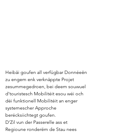
Heibäi goufen all verfügbar Donnéeën 
zu engem enk verknäppte Projet 
zesummegedroen, bei deem souwuel 
d'touristesch Mobilitéit esou wéi och 
déi funktionell Mobilitéit an enger 
systemescher Approche 
berécksiichtegt goufen. 
D'Zil vun der Passerelle ass et 
Regioune ronderëm de Stau nees 